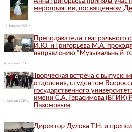
Анна Григорьева приняла учас
мероприятии, посвященном Дн
10 февраля 2025 г.
Преподаватели театрального 
И.Ю. и Григорьева М.А. проход
направлению "Музыкальный те
4 февраля 2025 г.
Творческая встреча с выпускн
отделения, студентом Всеросс
государственного университет
имени С.А. Герасимова (ВГИК) 
1 февраля 2025 г.
Пахомовым
Директор Дулова Т.Н. и препо