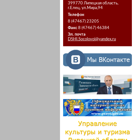
399770 Липецкая область,
г.Елец, ул.Мира,94
Телефон
8 (47467) 23205
Факс
8 (47467) 46384
Эл. почта
DSHI.Socolovoi@yandex.ru