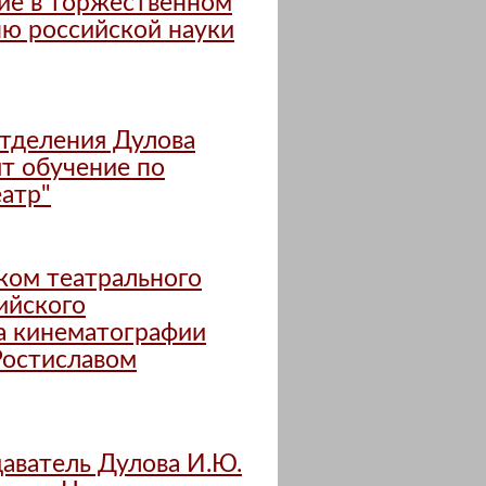
тие в торжественном
ю российской науки
отделения Дулова
ят обучение по
атр"
иком театрального
ийского
а кинематографии
Ростиславом
даватель Дулова И.Ю.