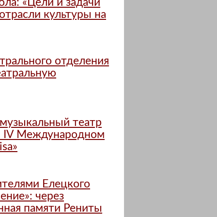
ола: «Цели и задачи
отрасли культуры на
трального отделения
еатральную
музыкальный театр
на IV Международном
isa»
вителями Елецкого
ение»: через
енная памяти Рениты