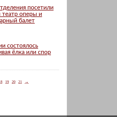
отделения посетили
 театр оперы и
дарный балет
ии состоялось
вая ёлка или спор
→
18
19
20
21