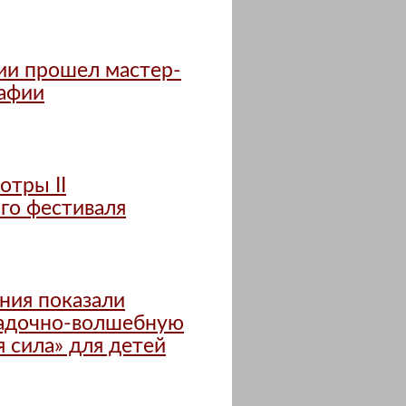
ии прошел мастер-
рафии
отры II
го фестиваля
ния показали
адочно-волшебную
 сила» для детей