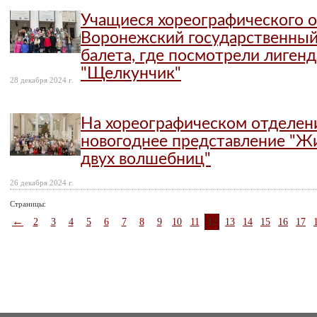
Учащиеся хореографического 
Воронежский государственный
балета, где посмотрели лиген
"Щелкунчик"
28 декабря 2024 г.
На хореографическом отделен
новогоднее представление "Жи
двух волшебниц"
26 декабря 2024 г.
Страницы:
←
2
3
4
5
6
7
8
9
10
11
12
13
14
15
16
17