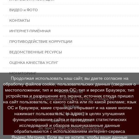
ВИДЕО и ФОТО
КОНТАКТЫ
ИНТЕРНЕТ-ПРИЁМНАЯ
ПРОТИВОДЕЙСТВИЕ КОРРУПЦИИ
ВЕДОМСТВЕННЫЕ РЕСУРСЫ
ОЦЕНКА КАЧЕСТВА УСЛУГ
МОНИТОРИНГ
Продолжая использовать наш сайт, вы даете согласие на
обработку файлов cookie, пользовательских данных (сведения о
местоположении; тип и версия ОС; тип и версия Браузера; тип
КОНТАКТЫ
устройства и разрешение его экрана; источник откуда пришел
399770 Липецкая область, г.Елец, ул.Мира,94
на сайт пользователь; с какого сайта или по какой рекламе; язык
Телефон
ОС и Браузера; какие страницы открывает и на какие кнопки
нажимает пользователь; ip-адрес) в целях улучшения
8 (47467) 23205
функционирования сайта и проведения статистических
Факс
8 (47467) 46384
исследований и обзоров вышеуказанные данные
Эл. почта
DSHI.Socolovoi@yandex.ru
обрабатываются с использованием интернет-сервиса
Яндекс.Метрика. Если вы не хотите, чтобы ваши данные