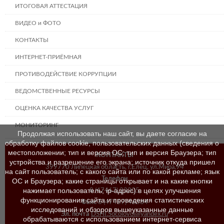
ИТОГОВАЯ АТТЕСТАЦИЯ
ВИДЕО и ФОТО
КОНТАКТЫ
ИНТЕРНЕТ-ПРИЁМНАЯ
ПРОТИВОДЕЙСТВИЕ КОРРУПЦИИ
ВЕДОМСТВЕННЫЕ РЕСУРСЫ
ОЦЕНКА КАЧЕСТВА УСЛУГ
МОНИТОРИНГ
Продолжая использовать наш сайт, вы даете согласие на
обработку файлов cookie, пользовательских данных (сведения о
местоположении; тип и версия ОС; тип и версия Браузера; тип
КОНТАКТЫ
устройства и разрешение его экрана; источник откуда пришел
399770 Липецкая область, г.Елец, ул.Мира,94
на сайт пользователь; с какого сайта или по какой рекламе; язык
Телефон
ОС и Браузера; какие страницы открывает и на какие кнопки
нажимает пользователь; ip-адрес) в целях улучшения
8 (47467) 23205
функционирования сайта и проведения статистических
Факс
8 (47467) 46384
исследований и обзоров вышеуказанные данные
Эл. почта
DSHI.Socolovoi@yandex.ru
обрабатываются с использованием интернет-сервиса