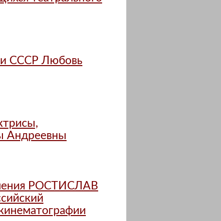
ки СССР Любовь
ктрисы,
ы Андреевны
еления РОСТИСЛАВ
сийский
 кинематографии