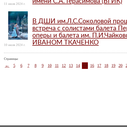
имени С.А. Герасимова (ВГИК)
11 июля 2024 г.
В ДШИ им.Л.С.Соколовой прош
встреча с солистами балета Пе
оперы и балета им. П.И.Чайко
ИВАНОМ ТКАЧЕНКО
10 июля 2024 г.
Страницы:
←
5
6
7
8
9
10
11
12
13
14
15
16
17
18
19
20