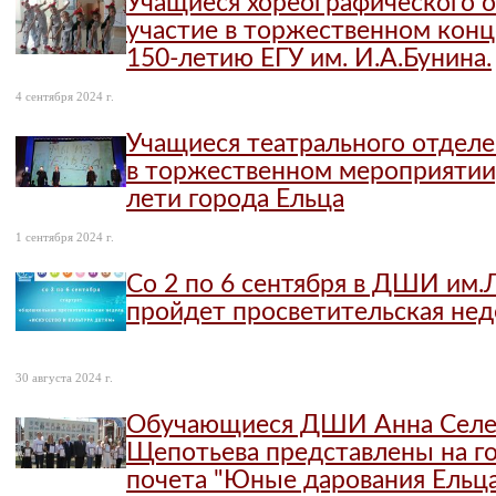
Учащиеся хореографического 
участие в торжественном кон
150-летию ЕГУ им. И.А.Бунина.
4 сентября 2024 г.
Учащиеся театрального отделе
в торжественном мероприятии
лети города Ельца
1 сентября 2024 г.
Со 2 по 6 сентября в ДШИ им.
пройдет просветительская нед
30 августа 2024 г.
Обучающиеся ДШИ Анна Селез
Щепотьева представлены на г
почета "Юные дарования Ельц