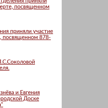
отделения приняли
церте, посвященном
ния приняли участие
, посвященном 878-
Л.С.Соколовой
еля.
нёва и Евгения
ородской Доске
а"