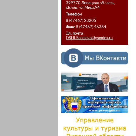
399770 Липецкая область,
г.Елец, ул.Мира,94
Телефон
8 (47467) 23205
Факс
8 (47467) 46384
Эл. почта
DSHI.Socolovoi@yandex.ru