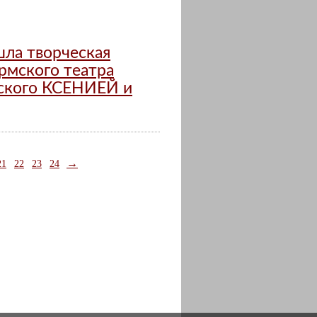
ла творческая
рмского театра
вского КСЕНИЕЙ и
→
21
22
23
24