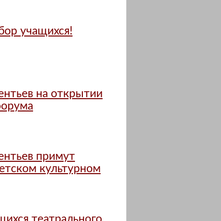
бор учащихся!
ентьев на открытии
форума
ентьев примут
детском культурном
щихся театрального