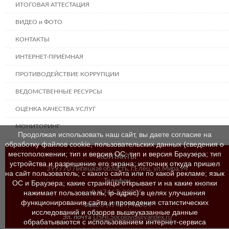
ИТОГОВАЯ АТТЕСТАЦИЯ
ВИДЕО и ФОТО
КОНТАКТЫ
ИНТЕРНЕТ-ПРИЁМНАЯ
ПРОТИВОДЕЙСТВИЕ КОРРУПЦИИ
ВЕДОМСТВЕННЫЕ РЕСУРСЫ
ОЦЕНКА КАЧЕСТВА УСЛУГ
МОНИТОРИНГ
Продолжая использовать наш сайт, вы даете согласие на
обработку файлов cookie, пользовательских данных (сведения о
местоположении; тип и версия ОС; тип и версия Браузера; тип
КОНТАКТЫ
устройства и разрешение его экрана; источник откуда пришел
399770 Липецкая область, г.Елец, ул.Мира,94
на сайт пользователь; с какого сайта или по какой рекламе; язык
Телефон
ОС и Браузера; какие страницы открывает и на какие кнопки
нажимает пользователь; ip-адрес) в целях улучшения
8 (47467) 23205
функционирования сайта и проведения статистических
Факс
8 (47467) 46384
исследований и обзоров вышеуказанные данные
Эл. почта
DSHI.Socolovoi@yandex.ru
обрабатываются с использованием интернет-сервиса