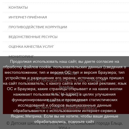
КОНТАКТЫ
ИНТЕРНЕТ-ПРИЁМНАЯ
ПРОТИВОДЕЙСТВИЕ КОРРУПЦИИ
ВЕДОМСТВЕННЫЕ РЕСУРСЫ
ОЦЕНКА КАЧЕСТВА УСЛУГ
МОНИТОРИНГ
Продолжая использовать наш сайт, вы даете согласие на
обработку файлов cookie, пользовательских данных (сведения о
местоположении; тип и версия ОС; тип и версия Браузера; тип
КОНТАКТЫ
устройства и разрешение его экрана; источник откуда пришел
399770 Липецкая область, г.Елец, ул.Мира,94
на сайт пользователь; с какого сайта или по какой рекламе; язык
Телефон
ОС и Браузера; какие страницы открывает и на какие кнопки
нажимает пользователь; ip-адрес) в целях улучшения
8 (47467) 23205
функционирования сайта и проведения статистических
Факс
8 (47467) 46384
исследований и обзоров вышеуказанные данные
Эл. почта
DSHI.Socolovoi@yandex.ru
обрабатываются с использованием интернет-сервиса
Яндекс.Метрика. Если вы не хотите, чтобы ваши данные
обрабатывались, покиньте сайт.
© Детская школа искусств им. Л. С. Соколовой города Ельца,
2016 г.