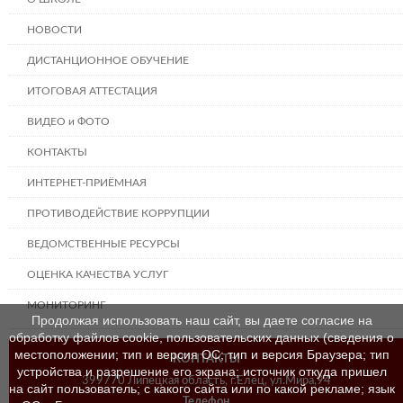
НОВОСТИ
ДИСТАНЦИОННОЕ ОБУЧЕНИЕ
ИТОГОВАЯ АТТЕСТАЦИЯ
ВИДЕО и ФОТО
КОНТАКТЫ
ИНТЕРНЕТ-ПРИЁМНАЯ
ПРОТИВОДЕЙСТВИЕ КОРРУПЦИИ
ВЕДОМСТВЕННЫЕ РЕСУРСЫ
ОЦЕНКА КАЧЕСТВА УСЛУГ
МОНИТОРИНГ
Продолжая использовать наш сайт, вы даете согласие на
обработку файлов cookie, пользовательских данных (сведения о
местоположении; тип и версия ОС; тип и версия Браузера; тип
КОНТАКТЫ
устройства и разрешение его экрана; источник откуда пришел
399770 Липецкая область, г.Елец, ул.Мира,94
на сайт пользователь; с какого сайта или по какой рекламе; язык
Телефон