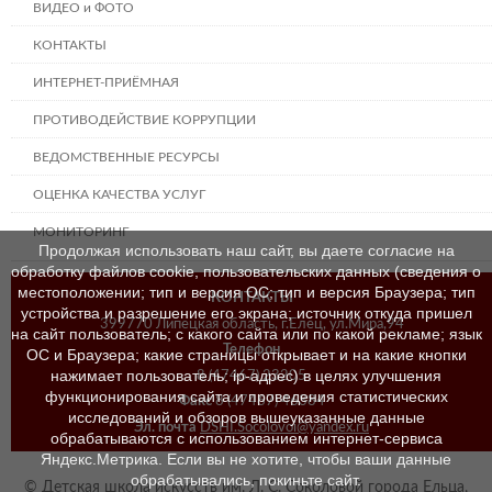
ВИДЕО и ФОТО
КОНТАКТЫ
ИНТЕРНЕТ-ПРИЁМНАЯ
ПРОТИВОДЕЙСТВИЕ КОРРУПЦИИ
ВЕДОМСТВЕННЫЕ РЕСУРСЫ
ОЦЕНКА КАЧЕСТВА УСЛУГ
МОНИТОРИНГ
Продолжая использовать наш сайт, вы даете согласие на
обработку файлов cookie, пользовательских данных (сведения о
местоположении; тип и версия ОС; тип и версия Браузера; тип
КОНТАКТЫ
устройства и разрешение его экрана; источник откуда пришел
399770 Липецкая область, г.Елец, ул.Мира,94
на сайт пользователь; с какого сайта или по какой рекламе; язык
Телефон
ОС и Браузера; какие страницы открывает и на какие кнопки
нажимает пользователь; ip-адрес) в целях улучшения
8 (47467) 23205
функционирования сайта и проведения статистических
Факс
8 (47467) 46384
исследований и обзоров вышеуказанные данные
Эл. почта
DSHI.Socolovoi@yandex.ru
обрабатываются с использованием интернет-сервиса
Яндекс.Метрика. Если вы не хотите, чтобы ваши данные
обрабатывались, покиньте сайт.
© Детская школа искусств им. Л. С. Соколовой города Ельца,