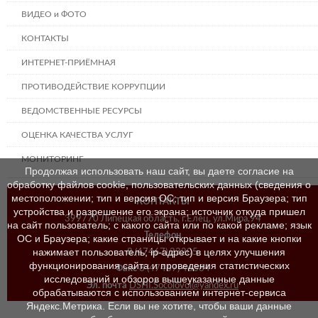
ВИДЕО и ФОТО
КОНТАКТЫ
ИНТЕРНЕТ-ПРИЁМНАЯ
ПРОТИВОДЕЙСТВИЕ КОРРУПЦИИ
ВЕДОМСТВЕННЫЕ РЕСУРСЫ
ОЦЕНКА КАЧЕСТВА УСЛУГ
МОНИТОРИНГ
Продолжая использовать наш сайт, вы даете согласие на
обработку файлов cookie, пользовательских данных (сведения о
местоположении; тип и версия ОС; тип и версия Браузера; тип
КОНТАКТЫ
устройства и разрешение его экрана; источник откуда пришел
399770 Липецкая область, г.Елец, ул.Мира,94
на сайт пользователь; с какого сайта или по какой рекламе; язык
Телефон
ОС и Браузера; какие страницы открывает и на какие кнопки
нажимает пользователь; ip-адрес) в целях улучшения
8 (47467) 23205
функционирования сайта и проведения статистических
Факс
8 (47467) 46384
исследований и обзоров вышеуказанные данные
Эл. почта
DSHI.Socolovoi@yandex.ru
обрабатываются с использованием интернет-сервиса
Яндекс.Метрика. Если вы не хотите, чтобы ваши данные