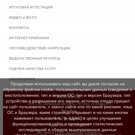
ИТОГОВАЯ АТТЕСТАЦИЯ
ВИДЕО и ФОТО
КОНТАКТЫ
ИНТЕРНЕТ-ПРИЁМНАЯ
ПРОТИВОДЕЙСТВИЕ КОРРУПЦИИ
ВЕДОМСТВЕННЫЕ РЕСУРСЫ
ОЦЕНКА КАЧЕСТВА УСЛУГ
МОНИТОРИНГ
Продолжая использовать наш сайт, вы даете согласие на
обработку файлов cookie, пользовательских данных (сведения о
местоположении; тип и версия ОС; тип и версия Браузера; тип
КОНТАКТЫ
устройства и разрешение его экрана; источник откуда пришел
399770 Липецкая область, г.Елец, ул.Мира,94
на сайт пользователь; с какого сайта или по какой рекламе; язык
Телефон
ОС и Браузера; какие страницы открывает и на какие кнопки
нажимает пользователь; ip-адрес) в целях улучшения
8 (47467) 23205
функционирования сайта и проведения статистических
Факс
8 (47467) 46384
исследований и обзоров вышеуказанные данные
Эл. почта
DSHI.Socolovoi@yandex.ru