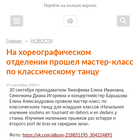
Перейти на полную версию
Главная
НОВОСТИ
→
На хореографическом
отделении прошел мастер-класс
по классическому танцу
21 сентября 2024 г.
20 сентября преподаватели Тимофеева Елена Ивановна,
Семочкина Диана Игоревна и концертмейстер Барышова
Елена Александровна провели мастер-класс по
классическому танцу для младших классов «Начальное
изучение soutenu en tournant en dehors и еn dedans у
станка. Изучение маленьких прыжков рas echappe и
второго рort de bras на середине зала».
Фото:
https://vk.com/album-218851195_304214895