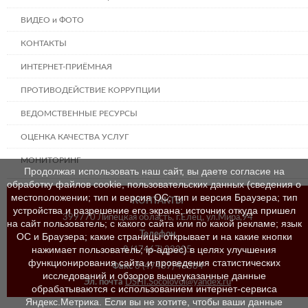
ВИДЕО и ФОТО
КОНТАКТЫ
ИНТЕРНЕТ-ПРИЁМНАЯ
ПРОТИВОДЕЙСТВИЕ КОРРУПЦИИ
ВЕДОМСТВЕННЫЕ РЕСУРСЫ
ОЦЕНКА КАЧЕСТВА УСЛУГ
МОНИТОРИНГ
Продолжая использовать наш сайт, вы даете согласие на
обработку файлов cookie, пользовательских данных (сведения о
местоположении; тип и версия ОС; тип и версия Браузера; тип
КОНТАКТЫ
устройства и разрешение его экрана; источник откуда пришел
399770 Липецкая область, г.Елец, ул.Мира,94
на сайт пользователь; с какого сайта или по какой рекламе; язык
Телефон
ОС и Браузера; какие страницы открывает и на какие кнопки
нажимает пользователь; ip-адрес) в целях улучшения
8 (47467) 23205
функционирования сайта и проведения статистических
Факс
8 (47467) 46384
исследований и обзоров вышеуказанные данные
Эл. почта
DSHI.Socolovoi@yandex.ru
обрабатываются с использованием интернет-сервиса
Яндекс.Метрика. Если вы не хотите, чтобы ваши данные