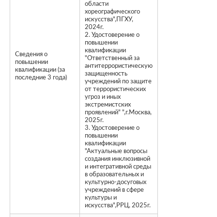
области
хореографического
искусства",ПГХУ,
2024г.
2. Удостоверение о
повышении
квалификации
Сведения о
"Ответственный за
повышении
антитеррористическую
квалификации (за
защищенность
последние 3 года)
учреждений по защите
от террористических
угроз и иных
экстремистских
проявлений" ",г.Москва,
2025г.
3. Удостоверение о
повышении
квалификации
"Актуальные вопросы
создания инклюзивной
и интегративной среды
в образовательных и
культурно-досуговых
учреждений в сфере
культуры и
искусства",РРЦ, 2025г.