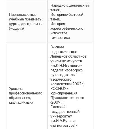
Народно-сценический
танец
Преподаваемые
Историко-бытовой
учебные предметы,
танец
курсы, дисциплины
История
(модули)
хореографического
искусства
Гимнастика
Высшее
педагогическое
Липецкое областное
училище искусств
им.К.Н.Игумного -
педагог-хореограф,
руководитель
творческого
коллектива (2002г.)
Уровень
РОСНОУ -
профессионального
юриспруденция
образования,
"Гражданское право
квалификация
(2009г.)
Елецкий
государственный
университет
им.И.А.Бунина
(магистратура) -