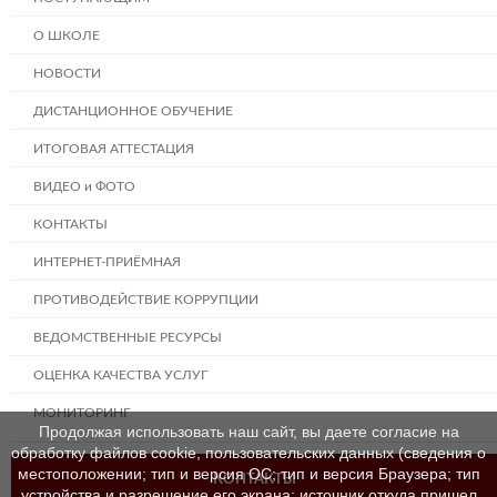
О ШКОЛЕ
НОВОСТИ
ДИСТАНЦИОННОЕ ОБУЧЕНИЕ
ИТОГОВАЯ АТТЕСТАЦИЯ
ВИДЕО и ФОТО
КОНТАКТЫ
ИНТЕРНЕТ-ПРИЁМНАЯ
ПРОТИВОДЕЙСТВИЕ КОРРУПЦИИ
ВЕДОМСТВЕННЫЕ РЕСУРСЫ
ОЦЕНКА КАЧЕСТВА УСЛУГ
МОНИТОРИНГ
Продолжая использовать наш сайт, вы даете согласие на
обработку файлов cookie, пользовательских данных (сведения о
местоположении; тип и версия ОС; тип и версия Браузера; тип
КОНТАКТЫ
устройства и разрешение его экрана; источник откуда пришел