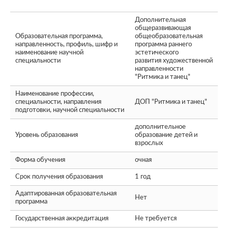
Дополнительная
общеразвивающая
Образовательная программа,
общеобразовательная
направленность, профиль, шифр и
программа раннего
наименование научной
эстетического
специальности
развития художественной
направленности
"Ритмика и танец"
Наименование профессии,
специальности, направления
ДОП "Ритмика и танец"
подготовки, научной специальности
дополнительное
Уровень образования
образование детей и
взрослых
Форма обучения
очная
Срок получения образования
1 год
Адаптированная образовательная
Нет
программа
Государственная аккредитация
Не требуется