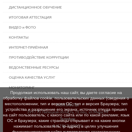
ДИСТАНЦИОННОЕ ОБУЧЕНИЕ
ИТОГОВАЯ АТТЕСТАЦИЯ
ВИДЕО и ФОТО
КОНТАКТЫ
ИНТЕРНЕТ-ПРИЁМНАЯ
ПРОТИВОДЕЙСТВИЕ КОРРУПЦИИ
ВЕДОМСТВЕННЫЕ РЕСУРСЫ
ОЦЕНКА КАЧЕСТВА УСЛУГ
МОНИТОРИНГ
Продолжая использовать наш сайт, вы даете согласие на
обработку файлов cookie, пользовательских данных (сведения о
местоположении; тип и версия ОС; тип и версия Браузера; тип
КОНТАКТЫ
устройства и разрешение его экрана; источник откуда пришел
399770 Липецкая область, г.Елец, ул.Мира,94
на сайт пользователь; с какого сайта или по какой рекламе; язык
Телефон
ОС и Браузера; какие страницы открывает и на какие кнопки
нажимает пользователь; ip-адрес) в целях улучшения
8 (47467) 23205
функционирования сайта и проведения статистических