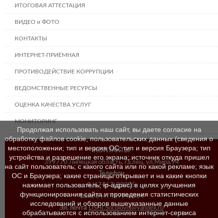
ИТОГОВАЯ АТТЕСТАЦИЯ
ВИДЕО и ФОТО
КОНТАКТЫ
ИНТЕРНЕТ-ПРИЁМНАЯ
ПРОТИВОДЕЙСТВИЕ КОРРУПЦИИ
ВЕДОМСТВЕННЫЕ РЕСУРСЫ
ОЦЕНКА КАЧЕСТВА УСЛУГ
МОНИТОРИНГ
Продолжая использовать наш сайт, вы даете согласие на
обработку файлов cookie, пользовательских данных (сведения о
местоположении; тип и версия ОС; тип и версия Браузера; тип
КОНТАКТЫ
устройства и разрешение его экрана; источник откуда пришел
399770 Липецкая область, г.Елец, ул.Мира,94
на сайт пользователь; с какого сайта или по какой рекламе; язык
Телефон
ОС и Браузера; какие страницы открывает и на какие кнопки
нажимает пользователь; ip-адрес) в целях улучшения
8 (47467) 23205
функционирования сайта и проведения статистических
Факс
8 (47467) 46384
исследований и обзоров вышеуказанные данные
Эл. почта
DSHI.Socolovoi@yandex.ru
обрабатываются с использованием интернет-сервиса