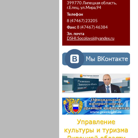
399770 Липецкая область,
г.Елец, ул.Мира,94
Телефон
8 (47467) 23205
Факс
8 (47467) 46384
Эл. почта
DSHI.Socolovoi@yandex.ru