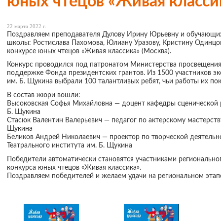
юных чтецов «Живая класси
22 марта 2022 г.
Поздравляем преподавателя Дулову Ирину Юрьевну и обучающих
школы: Ростислава Пахомова, Юлиану Уразову, Кристину Одинцо
конкурсе юных чтецов «Живая классика» (Москва).
Конкурс проводился под патронатом Министерства просвещения
поддержке Фонда президентских грантов. Из 1500 участников эк
им. Б. Щукина выбрали 100 талантливых ребят, чьи работы их по
В состав жюри вошли:
Высоковская Софья Михайловна — доцент кафедры сценической р
Б. Щукина
Стасюк Валентин Валерьевич — педагог по актерскому мастерству
Щукина
Беликов Андрей Николаевич — проектор по творческой деятель
Театрального института им. Б. Щукина
Победители автоматически становятся участниками регионально
конкурса
юных
чтецов
«Живая
классика»
.
Поздравляем победителей и желаем удачи на региональном этап