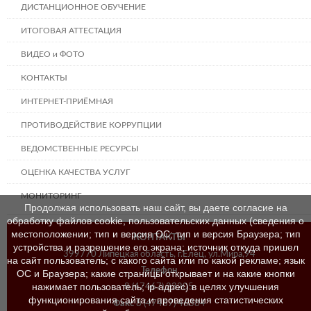
ДИСТАНЦИОННОЕ ОБУЧЕНИЕ
ИТОГОВАЯ АТТЕСТАЦИЯ
ВИДЕО и ФОТО
КОНТАКТЫ
ИНТЕРНЕТ-ПРИЁМНАЯ
ПРОТИВОДЕЙСТВИЕ КОРРУПЦИИ
ВЕДОМСТВЕННЫЕ РЕСУРСЫ
ОЦЕНКА КАЧЕСТВА УСЛУГ
МОНИТОРИНГ
Продолжая использовать наш сайт, вы даете согласие на
обработку файлов cookie, пользовательских данных (сведения о
местоположении; тип и версия ОС; тип и версия Браузера; тип
КОНТАКТЫ
устройства и разрешение его экрана; источник откуда пришел
399770 Липецкая область, г.Елец, ул.Мира,94
на сайт пользователь; с какого сайта или по какой рекламе; язык
Телефон
ОС и Браузера; какие страницы открывает и на какие кнопки
нажимает пользователь; ip-адрес) в целях улучшения
8 (47467) 23205
функционирования сайта и проведения статистических
Факс
8 (47467) 46384