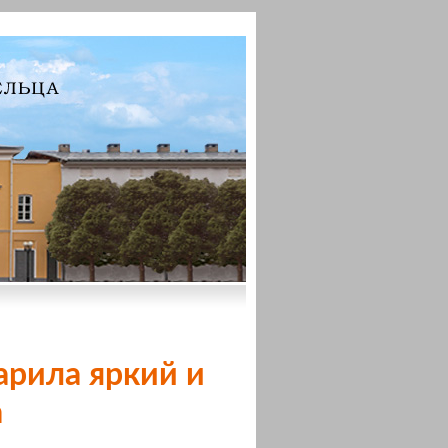
арила яркий и
а