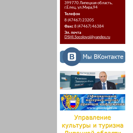
399770 Липецкая область,
г.Елец, ул.Мира,94
Телефон
8 (47467) 23205
Факс
8 (47467) 46384
Эл. почта
DSHI.Socolovoi@yandex.ru