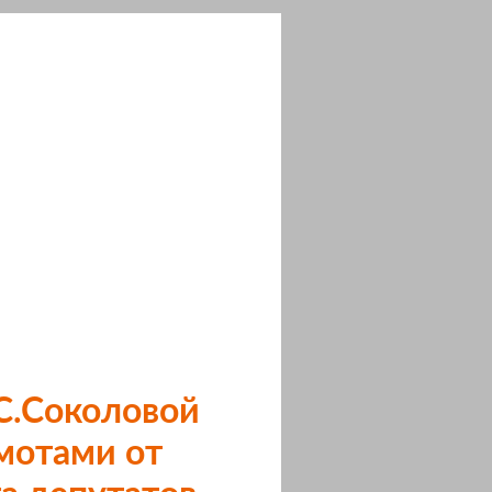
С.Соколовой
мотами от