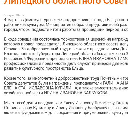
Липецкого областного Совет
5 марта 2026 г.
4 марта в Доме культуры железнодорожников города Ельца сост
работников культуры. Мероприятие собрало представителей раз
города, чтобы подвести итоги работы за прошедший период и об
В ходе совещания состоялась торжественная церемония награжд
которую провел председатель Липецкого областного совета деп
Сериков. За добросовестный труд и в связи с празднованием Дня
Благодарностью Губернатора Липецкой области была отмечена 
Российской Федерации, преподаватель ЕЛЕНА ИВАНОВНА ТИМО
профессионализм и преданность делу служат примером для кол
развитие культурного пространства Ельца.
Кроме того, за многолетний добросовестный труд Почетными гр
Совета депутатов были награждены преподаватели ГАЛИНА А
ЕЛЕНА СТАНИСЛАВОВНА КУРИЛИНА, а также заместитель дирек
хозяйственной части ИРИНА ИВАНОВНА БАЛБУКОВА.
Мы от всей души поздравляем Елену Ивановну Тимофееву, Галину
Станиславовну Курилину и Ирину Ивановну Балбукову с высоким
является фундаментом для сохранения и приумножения культурно