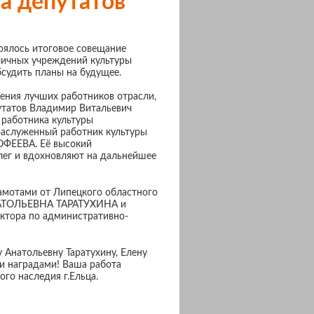
а депутатов
оялось итоговое совещание
личных учреждений культуры
судить планы на будущее.
ения лучших работников отрасли,
утатов Владимир Витальевич
 работника культуры
Заслуженный работник культуры
ФЕЕВА. Её высокий
лег и вдохновляют на дальнейшее
амотами от Липецкого областного
НАТОЛЬЕВНА ТАРАТУХИНА и
тора по административно-
 Анатольевну Таратухину, Елену
и наградами! Ваша работа
го наследия г.Ельца.