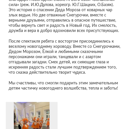
сила» (реж. И.Ю.Дулова, хореогр. Ю.Г.Шацких, О.Базяк).
Это история о спасении Деда Мороза от коварных чар
злых ведьм. Но две отважные Снегурочки, вместе с
верными друзьями, отправились в опасное путешествие,
чтобы вернуть свет и радость в Новый год. Их смелость,
дружба и вера в добро вдохновили всех присутствующих.
После спектакля ребята с восторгом присоединились к
веселому новогоднему хороводу. Вместе со Снегурочками,
Дедом Морозом, Ёлкой и любимыми сказочными
персонажами они играли, танцевали и с азартом
отгадывали загадки. Смех детей, их сияющие глаза и
искренняя радость стали лучшим подтверждением того,
что сказка действительно творит чудеса.
Мы счастливы, что смогли подарить этим замечательным
детям частичку новогоднего волшебства, тепла и заботы!