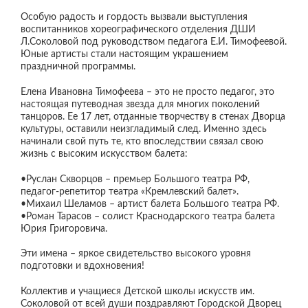
Особую радость и гордость вызвали выступления
воспитанников хореографического отделения ДШИ
Л.Соколовой под руководством педагога Е.И. Тимофеевой.
Юные артисты стали настоящим украшением
праздничной программы.
Елена Ивановна Тимофеева – это не просто педагог, это
настоящая путеводная звезда для многих поколений
танцоров. Ее 17 лет, отданные творчеству в стенах Дворца
культуры, оставили неизгладимый след. Именно здесь
начинали свой путь те, кто впоследствии связал свою
жизнь с высоким искусством балета:
•Руслан Скворцов – премьер Большого театра РФ,
педагог-репетитор театра «Кремлевский балет».
•Михаил Шеламов – артист балета Большого театра РФ.
•Роман Тарасов – солист Краснодарского театра балета
Юрия Григоровича.
Эти имена – яркое свидетельство высокого уровня
подготовки и вдохновения!
Коллектив и учащиеся Детской школы искусств им.
Соколовой от всей души поздравляют Городской Дворец