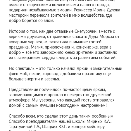
вместе с творческими коллективами нашего города,
подарили незабываемые эмоции. Режиссер Ирина Дулова
мастерски перенесла зрителей в мир волшебства, где
добро борется со злом.
История о том, как две отважные Снегурочки, вместе с
верными друзьями, отправились спасать Деда Мороза от
коварных чар ведьм, захватила внимание гостей
праздника. Магия, приключения и, конечно же, вера в
добро – всё это заворожило юных зрителей и заставило
их с замиранием сердца следить за развитием событий.
Но спектакль – это только начало! Яркий и зажигательный
флешмоб, песни, хороводы добавили празднику еще
больше энергии и веселья.
Представление получилось по-настоящему ярким,
запоминающимся и прошло в невероятно дружеской
атмосфере. Мы уверены, что каждый гость отправился
домой с самым лучшим новогодним настроением!
Спасибо всем, кто сделал этот день таким особенным!
Спасибо преподавателям нашей школы Мирных К.А.,
Таратухиной Г.А., Шацких Ю.Г. и концертмейстеру