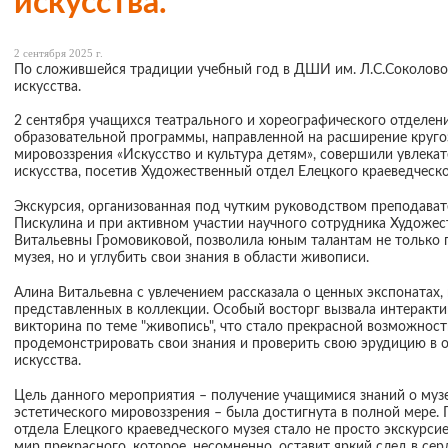
искусства.
2 сентября 2025 г.
По сложившейся традиции учебный год в ДШИ им. Л.С.Соколовой
искусства.
2 сентября учащихся театрального и хореографического отделен
образовательной программы, направленной на расширение кругоз
мировоззрения «Искусство и культура детям», совершили увлека
искусства, посетив Художественный отдел Елецкого краеведческо
Экскурсия, организованная под чутким руководством преподават
Пискулина и при активном участии научного сотрудника Художе
Витальевны Громовиковой, позволила юным талантам не только 
музея, но и углубить свои знания в области живописи.
Алина Витальевна с увлечением рассказала о ценных экспонатах,
представленных в коллекции. Особый восторг вызвала интеракти
викторина по теме "живопись", что стало прекрасной возможнос
продемонстрировать свои знания и проверить свою эрудицию в 
искусства.
Цель данного мероприятия – получение учащимися знаний о музе
эстетического мировоззрения – была достигнута в полной мере.
отдела Елецкого краеведческого музея стало не просто экскурси
мир прекрасного, которое, несомненно, оставит яркий след в сер