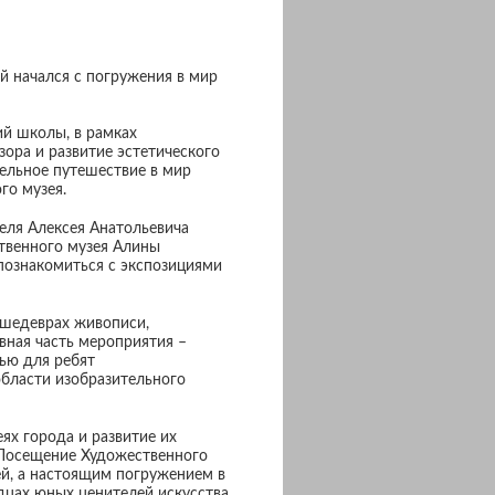
 начался с погружения в мир
ий школы, в рамках
ора и развитие эстетического
тельное путешествие в мир
го музея.
еля Алексея Анатольевича
ственного музея Алины
познакомиться с экспозициями
 шедеврах живописи,
вная часть мероприятия –
тью для ребят
области изобразительного
ях города и развитие их
 Посещение Художественного
ей, а настоящим погружением в
дцах юных ценителей искусства.