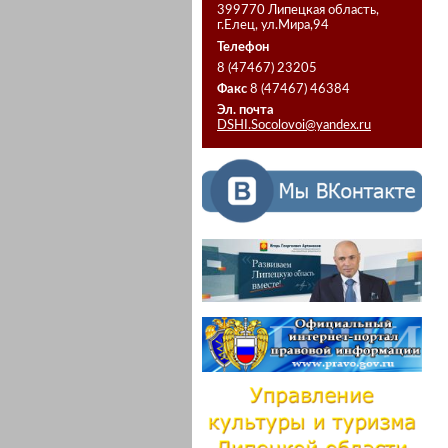
399770 Липецкая область,
г.Елец, ул.Мира,94
Телефон
8 (47467) 23205
Факс
8 (47467) 46384
Эл. почта
DSHI.Socolovoi@yandex.ru