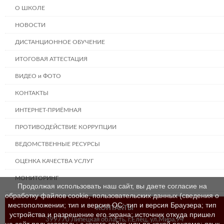
О ШКОЛЕ
НОВОСТИ
ДИСТАНЦИОННОЕ ОБУЧЕНИЕ
ИТОГОВАЯ АТТЕСТАЦИЯ
ВИДЕО и ФОТО
КОНТАКТЫ
ИНТЕРНЕТ-ПРИЁМНАЯ
ПРОТИВОДЕЙСТВИЕ КОРРУПЦИИ
ВЕДОМСТВЕННЫЕ РЕСУРСЫ
ОЦЕНКА КАЧЕСТВА УСЛУГ
МОНИТОРИНГ
Продолжая использовать наш сайт, вы даете согласие на
обработку файлов cookie, пользовательских данных (сведения о
местоположении; тип и версия ОС; тип и версия Браузера; тип
КОНТАКТЫ
устройства и разрешение его экрана; источник откуда пришел
399770 Липецкая область, г.Елец, ул.Мира,94