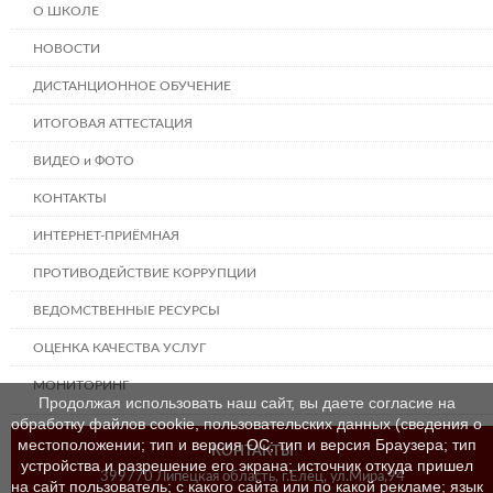
О ШКОЛЕ
НОВОСТИ
ДИСТАНЦИОННОЕ ОБУЧЕНИЕ
ИТОГОВАЯ АТТЕСТАЦИЯ
ВИДЕО и ФОТО
КОНТАКТЫ
ИНТЕРНЕТ-ПРИЁМНАЯ
ПРОТИВОДЕЙСТВИЕ КОРРУПЦИИ
ВЕДОМСТВЕННЫЕ РЕСУРСЫ
ОЦЕНКА КАЧЕСТВА УСЛУГ
МОНИТОРИНГ
Продолжая использовать наш сайт, вы даете согласие на
обработку файлов cookie, пользовательских данных (сведения о
местоположении; тип и версия ОС; тип и версия Браузера; тип
КОНТАКТЫ
устройства и разрешение его экрана; источник откуда пришел
399770 Липецкая область, г.Елец, ул.Мира,94
на сайт пользователь; с какого сайта или по какой рекламе; язык