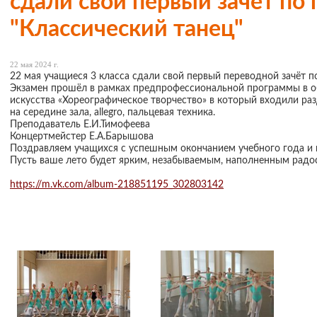
сдали свой первый зачёт по
"Классический танец"
22 мая 2024 г.
22 мая учащиеся 3 класса сдали свой первый переводной зачёт п
Экзамен прошёл в рамках предпрофессиональной программы в о
искусства «Хореографическое творчество» в который входили разд
на середине зала, allegro, пальцевая техника.
Преподаватель Е.И.Тимофеева
Концертмейстер Е.А.Барышова
Поздравляем учащихся с успешным окончанием учебного года и
Пусть ваше лето будет ярким, незабываемым, наполненным рад
https://m.vk.com/album-218851195_302803142