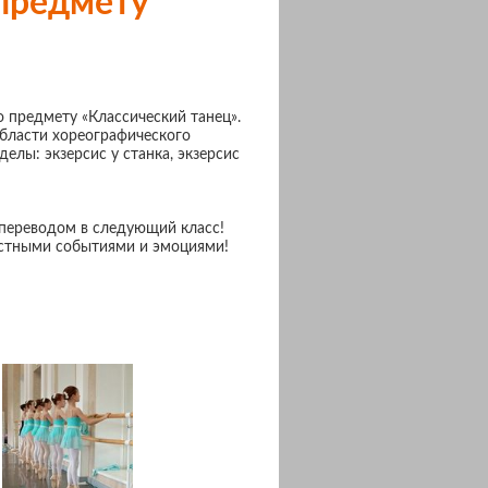
 предмету
о предмету «Классический танец».
бласти хореографического
елы: экзерсис у станка, экзерсис
 переводом в следующий класс!
остными событиями и эмоциями!