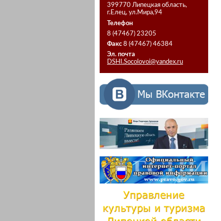
399770 Липецкая область,
г.Елец, ул.Мира,94
Телефон
8 (47467) 23205
Факс
8 (47467) 46384
Эл. почта
DSHI.Socolovoi@yandex.ru