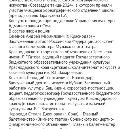
конкурс детского и юношеского хореографического
искусства «Созвездие танца-2024», в котором приняли
участие учащиеся хореографического отделения школы
(преподаватель Таратухина Г.А.)
Конкурс проходил при поддержке Управления культуры
Администрации г.Сочи.
В состав жюри вошли:
Семёнов Андрей Михайлович (г. Краснодар) –
Заслуженный артист Российской Федерации, ассистент
главного балетмейстера Музыкального театра
Краснодарского творческого объединения «Премьера»
имени Л.Г.Гатова, ведущий педагог Государственного
бюджетного образовательного учреждения культуры
Краснодарского края «Детская школа-интернат искусств и
казачьей культуры им. В.Г. Захарченко».
Князьков Геннадий Георгиевич (г. Краснодар) –
Заслуженный деятель искусств Кубани, Заслуженный
работник культуры Башкирии, хореограф-постановщик,
доцент, педагог-хореограф Государственного бюджетного
образовательного учреждения культуры Краснодарского
края «Детская школа-интернат искусств и казачьей
культуры им. В.Г. Захарченко».
Черохиди Стелла Джоновна (г. Сочи) – Главный
балетмейстер «Зимнего театра» Сочинского концертно-
филармонического объединения, Главный балетмейстер