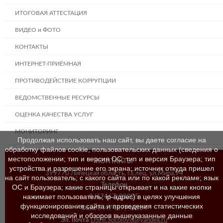
ИТОГОВАЯ АТТЕСТАЦИЯ
ВИДЕО и ФОТО
КОНТАКТЫ
ИНТЕРНЕТ-ПРИЁМНАЯ
ПРОТИВОДЕЙСТВИЕ КОРРУПЦИИ
ВЕДОМСТВЕННЫЕ РЕСУРСЫ
ОЦЕНКА КАЧЕСТВА УСЛУГ
МОНИТОРИНГ
Продолжая использовать наш сайт, вы даете согласие на
обработку файлов cookie, пользовательских данных (сведения о
местоположении; тип и версия ОС; тип и версия Браузера; тип
КОНТАКТЫ
устройства и разрешение его экрана; источник откуда пришел
399770 Липецкая область, г.Елец, ул.Мира,94
на сайт пользователь; с какого сайта или по какой рекламе; язык
Телефон
ОС и Браузера; какие страницы открывает и на какие кнопки
нажимает пользователь; ip-адрес) в целях улучшения
8 (47467) 23205
функционирования сайта и проведения статистических
Факс
8 (47467) 46384
исследований и обзоров вышеуказанные данные
Эл. почта
DSHI.Socolovoi@yandex.ru