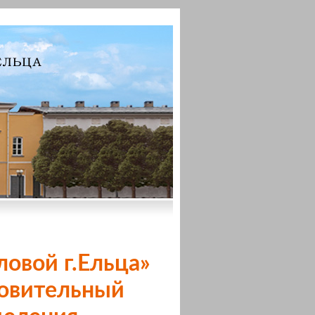
овой г.Ельца»
товительный