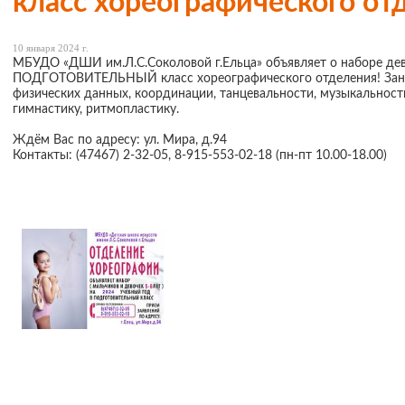
класс хореографического от
10 января 2024 г.
МБУДО «ДШИ им.Л.С.Соколовой г.Ельца» объявляет о наборе дево
ПОДГОТОВИТЕЛЬНЫЙ класс хореографического отделения! Занят
физических данных, координации, танцевальности, музыкальност
гимнастику, ритмопластику.
Ждём Вас по адресу: ул. Мира, д.94
Контакты: (47467) 2-32-05, 8-915-553-02-18 (пн-пт 10.00-18.00)