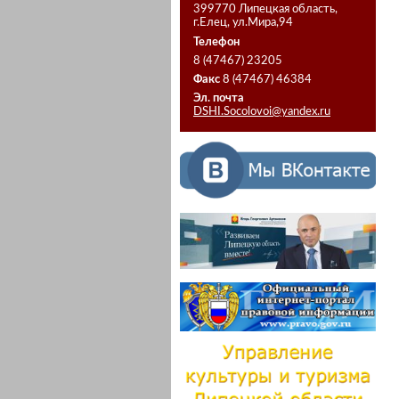
399770 Липецкая область,
г.Елец, ул.Мира,94
Телефон
8 (47467) 23205
Факс
8 (47467) 46384
Эл. почта
DSHI.Socolovoi@yandex.ru