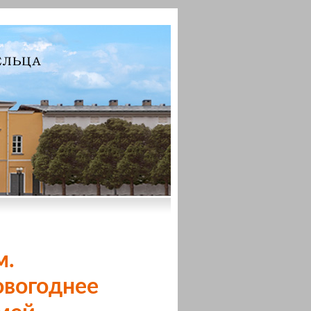
м.
овогоднее