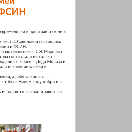
емей
и ФСИН
времени, ни в пространстве, ни в
в им. Л.С.Соколовой состоялось
рации и ФСИН.
 по мотивам пьесы С.Я. Маршака
атем гости стали не только
гожданных героев – Деда Мороза и
али искренние улыбки и
ении, а ребята еще и с
 чтобы в Новом году добро и в
ь исполнятся все наши заветные