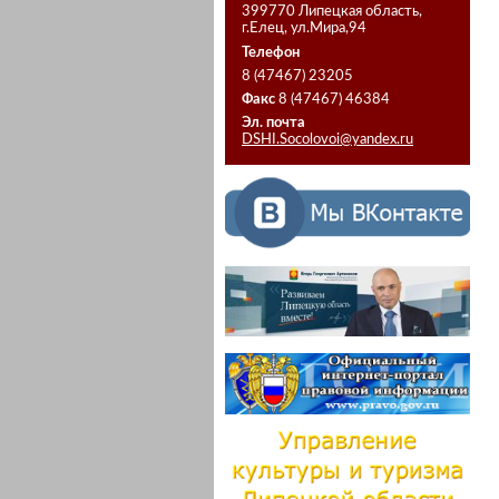
399770 Липецкая область,
г.Елец, ул.Мира,94
Телефон
8 (47467) 23205
Факс
8 (47467) 46384
Эл. почта
DSHI.Socolovoi@yandex.ru