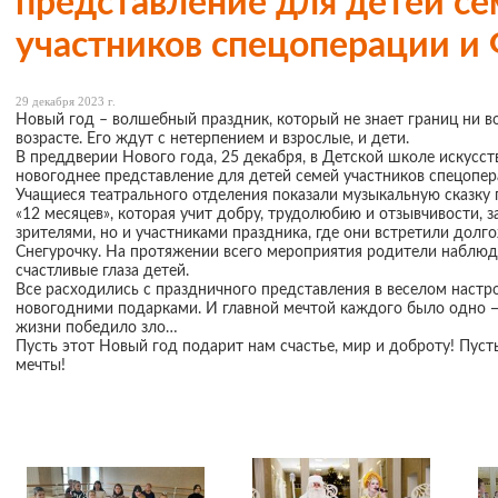
представление для детей с
участников спецоперации 
29 декабря 2023 г.
Новый год – волшебный праздник, который не знает границ ни во 
возрасте. Его ждут с нетерпением и взрослые, и дети.
В преддверии Нового года, 25 декабря, в Детской школе искусст
новогоднее представление для детей семей участников спецопе
Учащиеся театрального отделения показали музыкальную сказку
«12 месяцев», которая учит добру, трудолюбию и отзывчивости, з
зрителями, но и участниками праздника, где они встретили дол
Снегурочку. На протяжении всего мероприятия родители наблюд
счастливые глаза детей.
Все расходились с праздничного представления в веселом настро
новогодними подарками. И главной мечтой каждого было одно —
жизни победило зло…
Пусть этот Новый год подарит нам счастье, мир и доброту! Пуст
мечты!