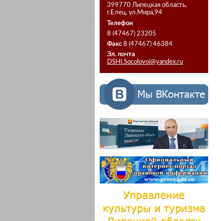
399770 Липецкая область,
г.Елец, ул.Мира,94
Телефон
8 (47467) 23205
Факс
8 (47467) 46384
Эл. почта
DSHI.Socolovoi@yandex.ru