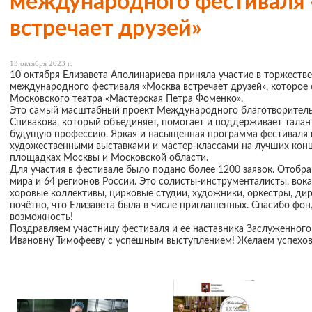
международного фестиваля
встречает друзей»
13 октября 2023 г.
10 октября Елизавета Аполинариева приняла участие в торжест
международного фестиваля «Москва встречает друзей», которое 
Московского театра «Мастерская Петра Фоменко».
Это самый масштабный проект Международного благотворител
Спивакова, который объединяет, помогает и поддерживает талант
будущую профессию. Яркая и насыщенная программа фестиваля 
художественными выставками и мастер-классами на лучших кон
площадках Москвы и Московской области.
Для участия в фестивале было подано более 1200 заявок. Отобра
мира и 64 регионов России. Это солисты-инструменталисты, вока
хоровые коллективы, цирковые студии, художники, оркестры, д
почётно, что Елизавета была в числе приглашенных. Спасибо фон
возможность!
Поздравляем участницу фестиваля и ее наставника Заслуженного
Ивановну Тимофееву с успешным выступлением! Желаем успехов