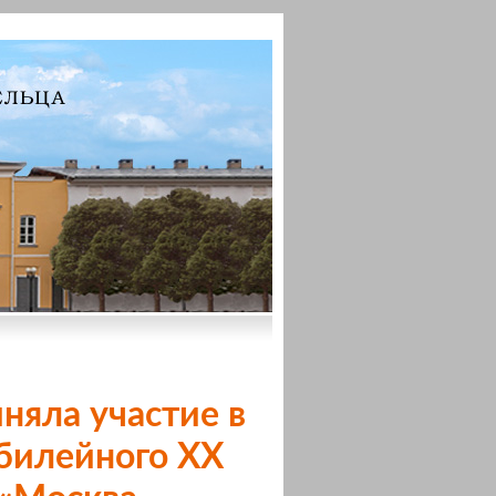
няла участие в
билейного XX