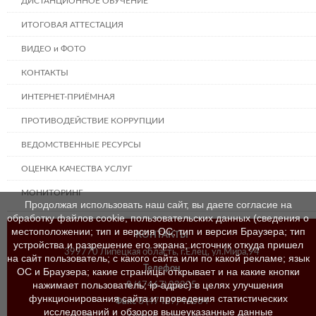
ДИСТАНЦИОННОЕ ОБУЧЕНИЕ
ИТОГОВАЯ АТТЕСТАЦИЯ
ВИДЕО и ФОТО
КОНТАКТЫ
ИНТЕРНЕТ-ПРИЁМНАЯ
ПРОТИВОДЕЙСТВИЕ КОРРУПЦИИ
ВЕДОМСТВЕННЫЕ РЕСУРСЫ
ОЦЕНКА КАЧЕСТВА УСЛУГ
МОНИТОРИНГ
Продолжая использовать наш сайт, вы даете согласие на
обработку файлов cookie, пользовательских данных (сведения о
местоположении; тип и версия ОС; тип и версия Браузера; тип
КОНТАКТЫ
устройства и разрешение его экрана; источник откуда пришел
399770 Липецкая область, г.Елец, ул.Мира,94
на сайт пользователь; с какого сайта или по какой рекламе; язык
Телефон
ОС и Браузера; какие страницы открывает и на какие кнопки
нажимает пользователь; ip-адрес) в целях улучшения
8 (47467) 23205
функционирования сайта и проведения статистических
Факс
8 (47467) 46384
исследований и обзоров вышеуказанные данные