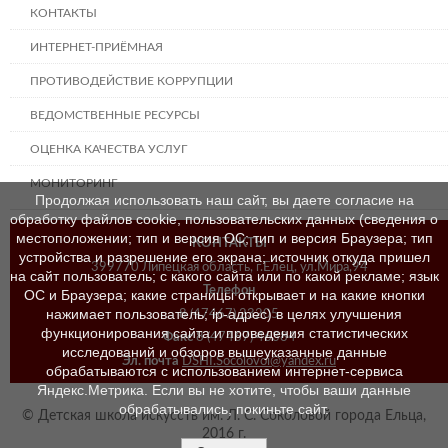
КОНТАКТЫ
ИНТЕРНЕТ-ПРИЁМНАЯ
ПРОТИВОДЕЙСТВИЕ КОРРУПЦИИ
ВЕДОМСТВЕННЫЕ РЕСУРСЫ
ОЦЕНКА КАЧЕСТВА УСЛУГ
МОНИТОРИНГ
Продолжая использовать наш сайт, вы даете согласие на
обработку файлов cookie, пользовательских данных (сведения о
местоположении; тип и версия ОС; тип и версия Браузера; тип
КОНТАКТЫ
устройства и разрешение его экрана; источник откуда пришел
399770 Липецкая область, г.Елец, ул.Мира,94
на сайт пользователь; с какого сайта или по какой рекламе; язык
Телефон
ОС и Браузера; какие страницы открывает и на какие кнопки
нажимает пользователь; ip-адрес) в целях улучшения
8 (47467) 23205
функционирования сайта и проведения статистических
Факс
8 (47467) 46384
исследований и обзоров вышеуказанные данные
Эл. почта
DSHI.Socolovoi@yandex.ru
обрабатываются с использованием интернет-сервиса
Яндекс.Метрика. Если вы не хотите, чтобы ваши данные
обрабатывались, покиньте сайт.
© Детская школа искусств им. Л. С. Соколовой города Ельца,
2016 г.