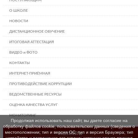
ПОСТУПАЮЩИМ
О ШКОЛЕ
НОВОСТИ
ДИСТАНЦИОННОЕ ОБУЧЕНИЕ
ИТОГОВАЯ АТТЕСТАЦИЯ
ВИДЕО и ФОТО
КОНТАКТЫ
ИНТЕРНЕТ-ПРИЁМНАЯ
ПРОТИВОДЕЙСТВИЕ КОРРУПЦИИ
ВЕДОМСТВЕННЫЕ РЕСУРСЫ
ОЦЕНКА КАЧЕСТВА УСЛУГ
МОНИТОРИНГ
Продолжая использовать наш сайт, вы даете согласие на
обработку файлов cookie, пользовательских данных (сведения о
местоположении; тип и версия ОС; тип и версия Браузера; тип
КОНТАКТЫ