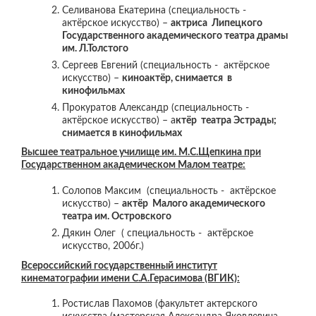
Селиванова Екатерина (специальность -
актёрское искусство) –
актриса Липецкого
Государственного академического театра драмы
им. Л.Толстого
Сергеев Евгений (специальность - актёрское
искусство) –
киноактёр, снимается в
кинофильмах
Прокуратов Александр (специальность -
актёрское искусство) – а
ктёр театра Эстрады;
снимается в кинофильмах
Высшее театральное училище им. М.С.Щепкина при
Государственном академическом Малом театре:
Солопов Максим (специальность - актёрское
искусство) –
актёр Малого академического
театра им. Островского
Дякин Олег ( специальность - актёрское
искусство, 2006г.)
Всероссийский государственный институт
кинематографии имени С.А.Герасимова (ВГИК):
Ростислав Пахомов (факультет актерского