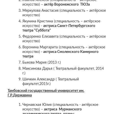
искусство) –
актёр Воронежского ТЮЗа
Меркулова Анастасия (специальность – актёрское
искусство)
Якунина Кристина (специальность – актёрское
искусство) -
актриса Санкт-Петербургского
театра "Суббота"
Федоренко Елизавета (специальность – актёрское
искусство)
Воронина Маргарита (специальность – актёрское
искусство) -
актриса Смоленского Камерного
театра
Быкова Мария (2013 г.)
Максимова Дарья ( Театральный факультет, 2014
г.)
Шичкин Александр ( Театральный
факультет,2015г.)
Тамбовский государственный университет им.
Г.Р.Державина
Чернавская Юлия (специальность - актёрское
искусство) –
актриса Мурманского
академического театра драмы